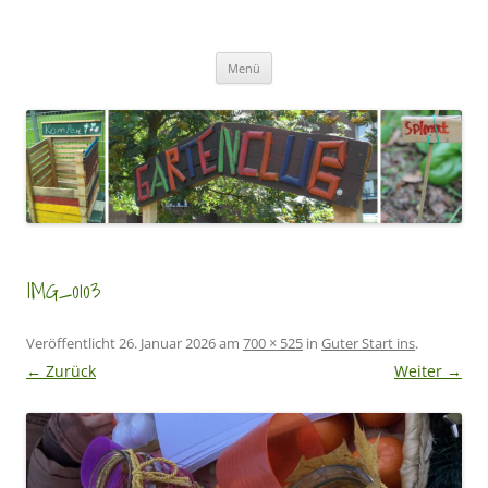
Zum
Inhalt
GartenClubs Köln
springen
Urban Gardening for Kids
Menü
IMG_0103
Veröffentlicht
26. Januar 2026
am
700 × 525
in
Guter Start ins
.
← Zurück
Weiter →