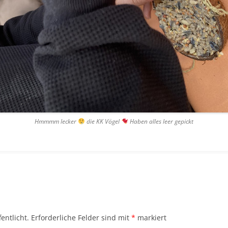
Hmmmm lecker
die KK Vögel
Haben alles leer gepickt
entlicht.
Erforderliche Felder sind mit
*
markiert