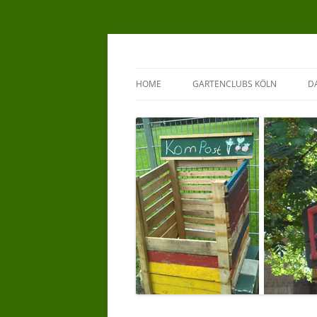
Zum
Inhalt
springen
GartenClubs Köln
Urban Gardening for Kids
HOME
GARTENCLUBS KÖLN
D