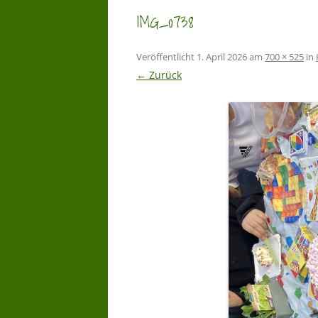
IMG_0738
Veröffentlicht
1. April 2026
am
700 × 525
in
← Zurück