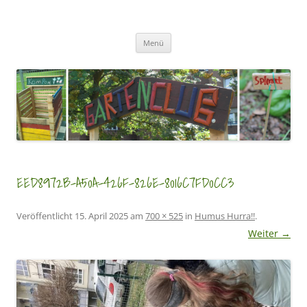
Zum
Inhalt
GartenClubs Köln
springen
Urban Gardening for Kids
Menü
EED8972B-A50A-426F-826E-8016C7FD0CC3
Veröffentlicht
15. April 2025
am
700 × 525
in
Humus Hurra!!
.
Weiter →