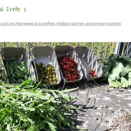
06 Ernte 2
 Juni am Peeneweg anzutreffen: Fleißige Gärtner und emsige Insekten
.