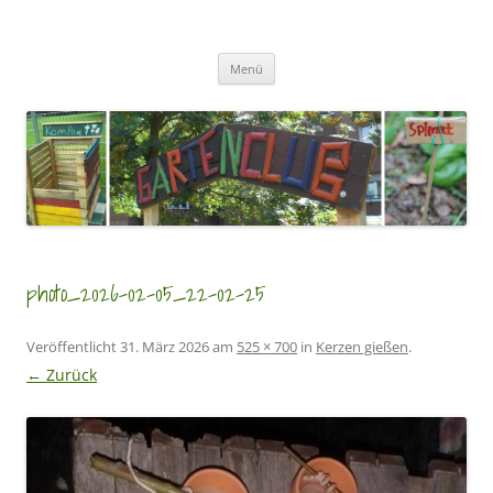
Zum
Inhalt
GartenClubs Köln
springen
Urban Gardening for Kids
Menü
photo_2026-02-05_22-02-25
Veröffentlicht
31. März 2026
am
525 × 700
in
Kerzen gießen
.
← Zurück