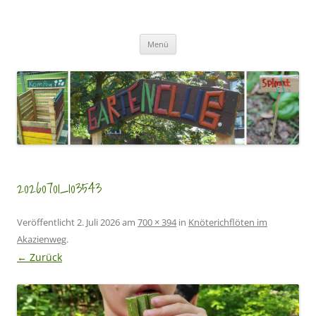
Zum
Inhalt
GartenClubs Köln
springen
Urban Gardening for Kids
Menü
20260701_103543
Veröffentlicht
2. Juli 2026
am
700 × 394
in
Knöterichflöten im
Akazienweg
.
← Zurück