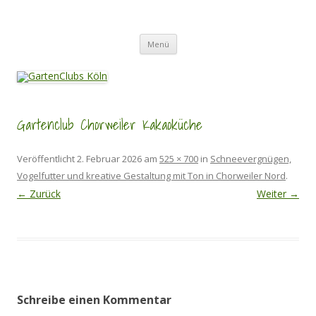
Zum
Inhalt
GartenClubs Köln
springen
Urban Gardening for Kids
Menü
Gartenclub Chorweiler Kakaoküche
Veröffentlicht
2. Februar 2026
am
525 × 700
in
Schneevergnügen,
Vogelfutter und kreative Gestaltung mit Ton in Chorweiler Nord
.
← Zurück
Weiter →
Schreibe einen Kommentar