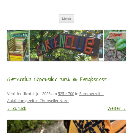
Zum
Inhalt
GartenClubs Köln
springen
Urban Gardening for Kids
Menü
Gartenclub Chorweiler 2026 06 Fangbecher 1
Veröffentlicht
4. Juli 2026
am
525 × 700
in
Sommerzeit =
Abkühlungszeit in Chorweiler Nord
.
← Zurück
Weiter →