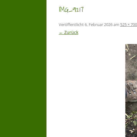
IMG_9217
Veröffentlicht
6. Februar 2026
am
525 × 700
← Zurück