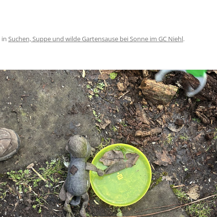
in
Suchen, Suppe und wilde Gartensause bei Sonne im GC Niehl
.