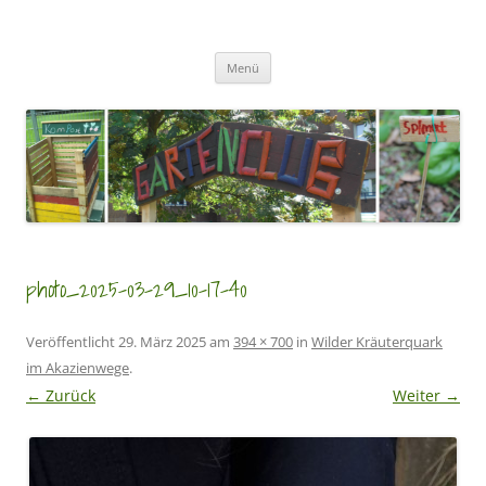
Zum
Inhalt
GartenClubs Köln
springen
Urban Gardening for Kids
Menü
photo_2025-03-29_10-17-40
Veröffentlicht
29. März 2025
am
394 × 700
in
Wilder Kräuterquark
im Akazienwege
.
← Zurück
Weiter →