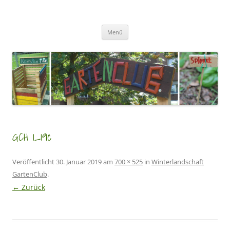
Zum
Inhalt
GartenClubs Köln
springen
Urban Gardening for Kids
Menü
GCH 1_19c
Veröffentlicht
30. Januar 2019
am
700 × 525
in
Winterlandschaft
GartenClub
.
← Zurück