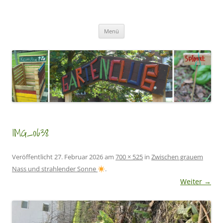
Zum
Inhalt
GartenClubs Köln
springen
Urban Gardening for Kids
Menü
IMG_0638
Veröffentlicht
27. Februar 2026
am
700 × 525
in
Zwischen grauem
Nass und strahlender Sonne
.
Weiter →