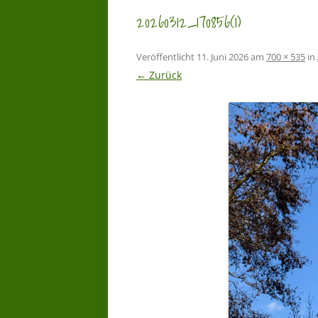
20260312_170856(1)
Veröffentlicht
11. Juni 2026
am
700 × 535
in
← Zurück