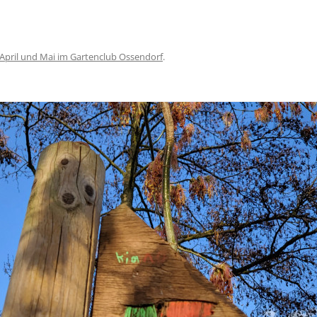
April und Mai im Gartenclub Ossendorf
.