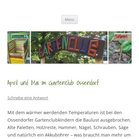
Zum
Inhalt
GartenClubs Köln
springen
Urban Gardening for Kids
Menü
April und Mai im Gartenclub Ossendorf
Schreibe eine Antwort
Mit dem wärmer werdenden Temperaturen ist bei den
Ossendorfer Gartenclubkindern die Baulust ausgebrochen.
Alte Paletten, Holzreste, Hammer, Nägel, Schrauben, Säge
und natürlich ein Akkubohrer – was braucht man mehr um