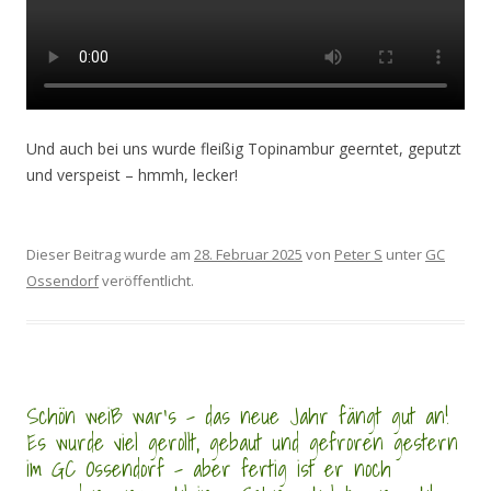
Und auch bei uns wurde fleißig Topinambur geerntet, geputzt
und verspeist – hmmh, lecker!
Dieser Beitrag wurde am
28. Februar 2025
von
Peter S
unter
GC
Ossendorf
veröffentlicht.
Schön weiß war’s – das neue Jahr fängt gut an!
Es wurde viel gerollt, gebaut und gefroren gestern
im GC Ossendorf – aber fertig ist er noch