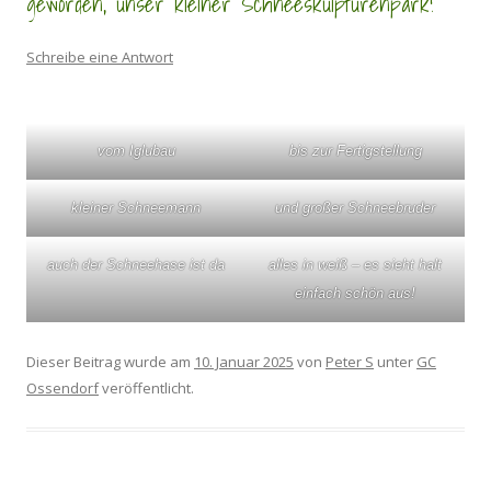
geworden, unser kleiner Schneeskulpturenpark!
Schreibe eine Antwort
vom Iglubau
bis zur Fertigstellung
kleiner Schneemann
und großer Schneebruder
auch der Schneehase ist da
alles in weiß – es sieht halt
einfach schön aus!
Dieser Beitrag wurde am
10. Januar 2025
von
Peter S
unter
GC
Ossendorf
veröffentlicht.