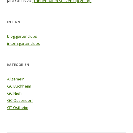
Jara Golbs
zu
„Tannenbaum Spitzen upcycling“
INTERN
blog.gartenclubs
intern.gartenclubs
KATEGORIEN
Allgemein
GC Buchheim
GC Niehl
GC Ossendorf
GT Ostheim