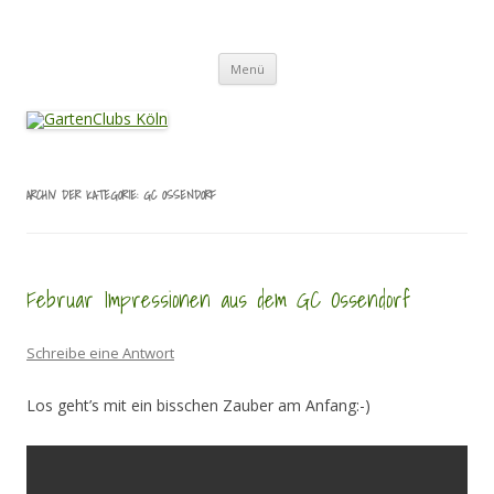
Zum
Inhalt
GartenClubs Köln
springen
Urban Gardening for Kids
Menü
ARCHIV DER KATEGORIE:
GC OSSENDORF
Februar Impressionen aus dem GC Ossendorf
Schreibe eine Antwort
Los geht’s mit ein bisschen Zauber am Anfang:-)