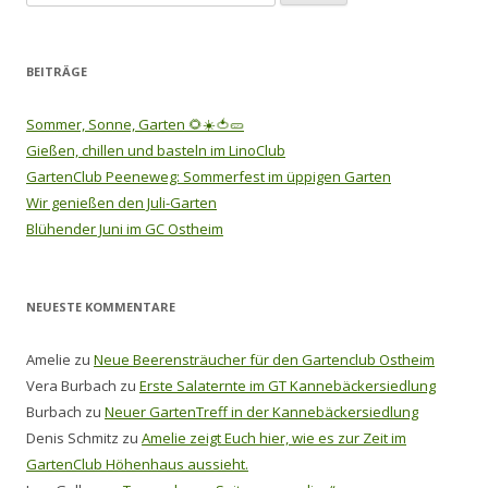
nach:
BEITRÄGE
Sommer, Sonne, Garten 🌻☀️🍅🥒
Gießen, chillen und basteln im LinoClub
GartenClub Peeneweg: Sommerfest im üppigen Garten
Wir genießen den Juli-Garten
Blühender Juni im GC Ostheim
NEUESTE KOMMENTARE
Amelie
zu
Neue Beerensträucher für den Gartenclub Ostheim
Vera Burbach
zu
Erste Salaternte im GT Kannebäckersiedlung
Burbach
zu
Neuer GartenTreff in der Kannebäckersiedlung
Denis Schmitz
zu
Amelie zeigt Euch hier, wie es zur Zeit im
GartenClub Höhenhaus aussieht.