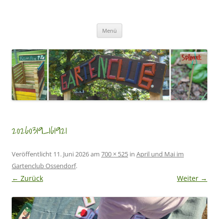
Zum
Inhalt
GartenClubs Köln
springen
Urban Gardening for Kids
Menü
20260319_161921
Veröffentlicht
11. Juni 2026
am
700 × 525
in
April und Mai im
Gartenclub Ossendorf
.
← Zurück
Weiter →