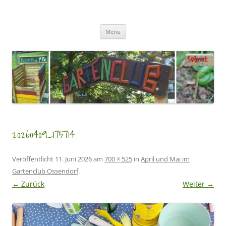
Zum
Inhalt
GartenClubs Köln
springen
Urban Gardening for Kids
Menü
20260409_175714
Veröffentlicht
11. Juni 2026
am
700 × 525
in
April und Mai im
Gartenclub Ossendorf
.
← Zurück
Weiter →