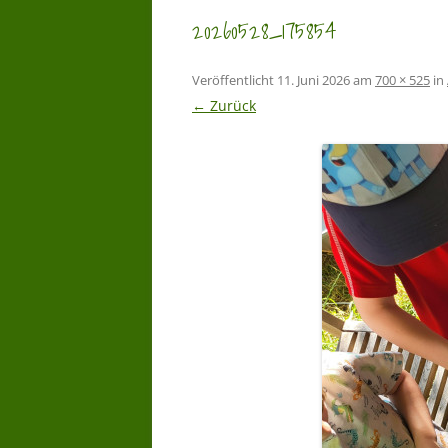
20260528_175854
Veröffentlicht
11. Juni 2026
am
700 × 525
in
← Zurück