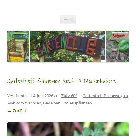
Zum
Inhalt
GartenClubs Köln
springen
Urban Gardening for Kids
Menü
Gartentreff Peeneweg 2026 05 Marienkäfer2
Veröffentlicht
4. Juni 2026
am
700 × 609
in
Gartentreff Peeneweg im
Mai: vom Wachsen, Gedeihen und Auspflanzen
.
← Zurück