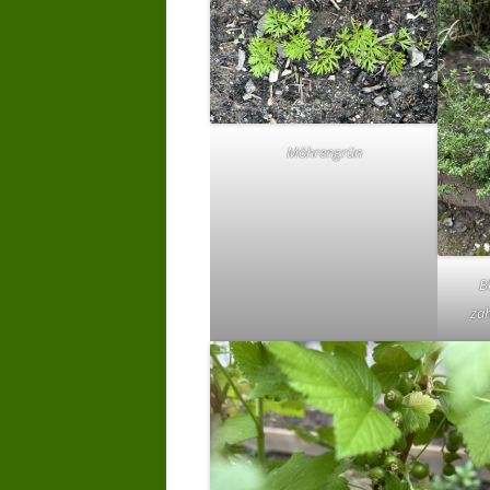
Möhrengrün
B
zah