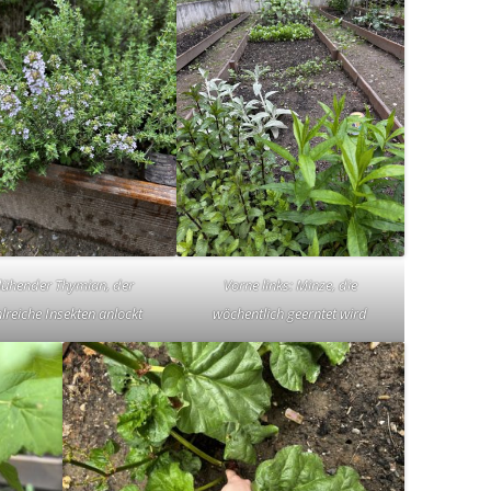
lühender Thymian, der
Vorne links: Minze, die
lreiche Insekten anlockt
wöchentlich geerntet wird