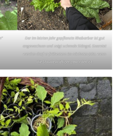
n“
Der im letzten Jahr gepflanzte Rhabarber ist gut
angewachsen und zeigt schmale Stängel. Geerntet
werden darf er frühestens im nächsten Jahr, wenn
die Staude kräftiger geworden ist.