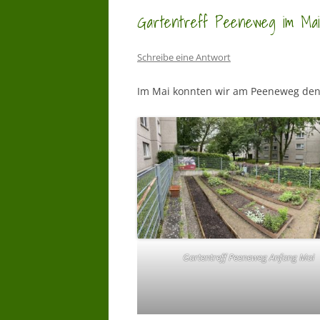
Gartentreff Peeneweg im Mai
Schreibe eine Antwort
Im Mai konnten wir am Peeneweg den
Gartentreff Peeneweg Anfang Mai