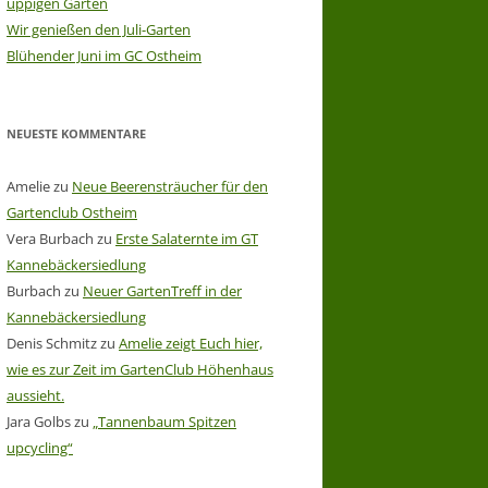
üppigen Garten
Wir genießen den Juli-Garten
Blühender Juni im GC Ostheim
NEUESTE KOMMENTARE
Amelie
zu
Neue Beerensträucher für den
Gartenclub Ostheim
Vera Burbach
zu
Erste Salaternte im GT
Kannebäckersiedlung
Burbach
zu
Neuer GartenTreff in der
Kannebäckersiedlung
Denis Schmitz
zu
Amelie zeigt Euch hier,
wie es zur Zeit im GartenClub Höhenhaus
aussieht.
Jara Golbs
zu
„Tannenbaum Spitzen
upcycling“