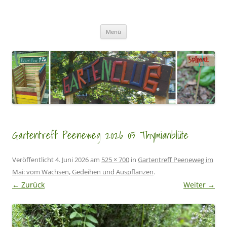
Zum
Inhalt
GartenClubs Köln
springen
Urban Gardening for Kids
Menü
Gartentreff Peeneweg 2026 05 Thymianblüte
Veröffentlicht
4. Juni 2026
am
525 × 700
in
Gartentreff Peeneweg im
Mai: vom Wachsen, Gedeihen und Auspflanzen
.
← Zurück
Weiter →