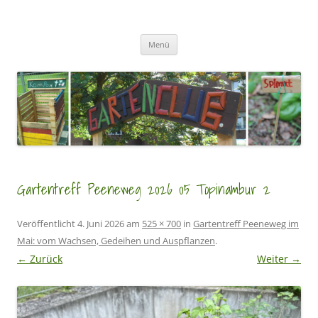
Zum
Inhalt
GartenClubs Köln
springen
Urban Gardening for Kids
Menü
Gartentreff Peeneweg 2026 05 Topinambur 2
Veröffentlicht
4. Juni 2026
am
525 × 700
in
Gartentreff Peeneweg im
Mai: vom Wachsen, Gedeihen und Auspflanzen
.
← Zurück
Weiter →