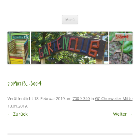
Zum
Inhalt
GartenClubs Köln
springen
Urban Gardening for Kids
Menü
20190213_160014
Veröffentlicht
18. Februar 2019
am
700 × 340
in
GC Chorweiler-Mitte
13.01.2019
.
← Zurück
Weiter →