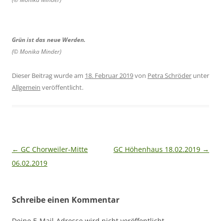
Grün ist das neue Werden.
(© Monika Minder)
Dieser Beitrag wurde am
18. Februar 2019
von
Petra Schröder
unter
Allgemein
veröffentlicht.
Beitragsnavigation
←
GC Chorweiler-Mitte
GC Höhenhaus 18.02.2019
→
06.02.2019
Schreibe einen Kommentar
Deine E-Mail-Adresse wird nicht veröffentlicht.