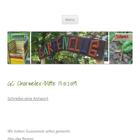
Zum
Inhalt
GartenClubs Köln
springen
Urban Gardening for Kids
Menü
GC Chorweiler-Mitte 13.01.2019
Schreibe eine Antwort
Wir haben Guacamole selbst gemacht.
Hier das Rezept: