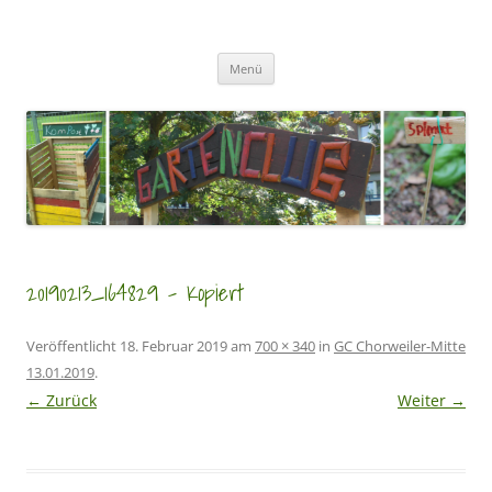
Zum
Inhalt
GartenClubs Köln
springen
Urban Gardening for Kids
Menü
20190213_164829 – Kopiert
Veröffentlicht
18. Februar 2019
am
700 × 340
in
GC Chorweiler-Mitte
13.01.2019
.
← Zurück
Weiter →