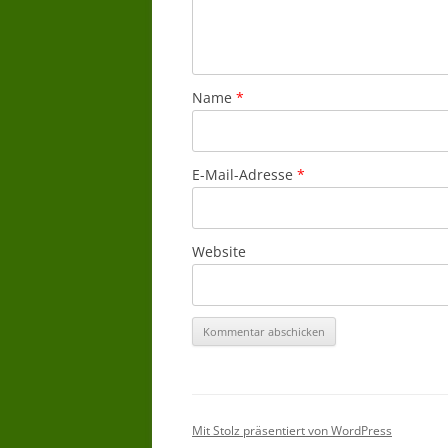
Name
*
E-Mail-Adresse
*
Website
Mit Stolz präsentiert von WordPress