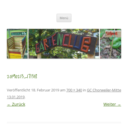
Zum
Inhalt
GartenClubs Köln
springen
Urban Gardening for Kids
Menü
20190213_171318
Veröffentlicht
18. Februar 2019
am
700 × 340
in
GC Chorweiler-Mitte
13.01.2019
.
← Zurück
Weiter →