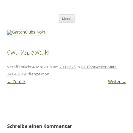
Zum
Inhalt
GartenClubs Köln
springen
Urban Gardening for Kids
Menü
SW_IMG_2050_kl
Veröffentlicht
4. Mai 2019
am
700 × 525
in
GC Chorweiler-Mitte
24.04.2019 Pflanzaktion
.
← Zurück
Weiter →
Schreibe einen Kommentar