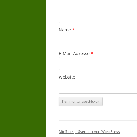
Name
*
E-Mail-Adresse
*
Website
Mit Stolz präsentiert von WordPress