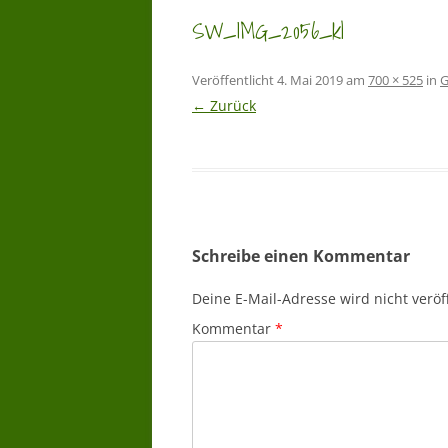
SW_IMG_2056_kl
Veröffentlicht
4. Mai 2019
am
700 × 525
in
G
← Zurück
Schreibe einen Kommentar
Deine E-Mail-Adresse wird nicht veröff
Kommentar
*