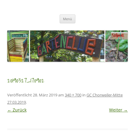
Zum
Inhalt
GartenClubs Köln
springen
Urban Gardening for Kids
Menü
20190327_170902
Veröffentlicht
28. März 2019
am
340 × 700
in
GC Chorweiler-Mitte
27.03.2019
.
← Zurück
Weiter →