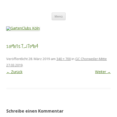
Zum
Inhalt
GartenClubs Köln
springen
Urban Gardening for Kids
Menü
20190327_170904
Veröffentlicht
28. März 2019
am
340 × 700
in
GC Chorweiler-Mitte
27.03.2019
.
← Zurück
Weiter →
Schreibe einen Kommentar