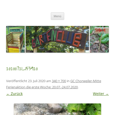
Zum
Inhalt
GartenClubs Köln
springen
Urban Gardening for Kids
Menü
20200721_153920
Veröffentlicht
23. Juli 2020
am
340 × 700
in
GC Chorweiler-Mitte
Ferienaktion die erste Woche: 20.07.-24.07.2020
.
← Zurück
Weiter →