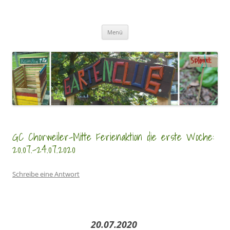
Zum
Inhalt
GartenClubs Köln
springen
Urban Gardening for Kids
Menü
GC Chorweiler-Mitte Ferienaktion die erste Woche:
20.07.-24.07.2020
Schreibe eine Antwort
20.07.2020