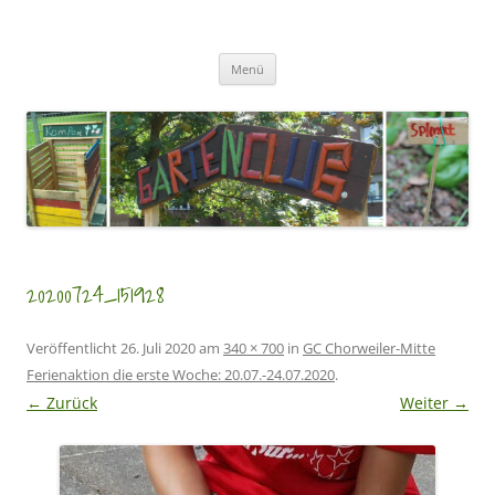
Zum
Inhalt
GartenClubs Köln
springen
Urban Gardening for Kids
Menü
20200724_151928
Veröffentlicht
26. Juli 2020
am
340 × 700
in
GC Chorweiler-Mitte
Ferienaktion die erste Woche: 20.07.-24.07.2020
.
← Zurück
Weiter →