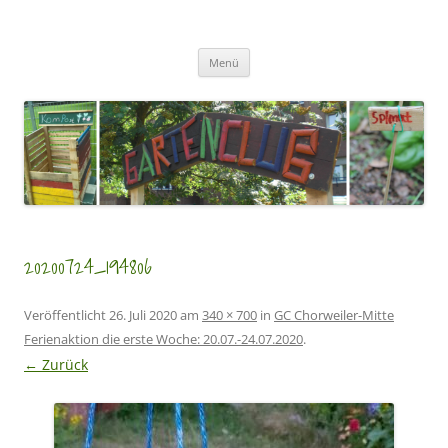
Zum
Inhalt
GartenClubs Köln
springen
Urban Gardening for Kids
Menü
20200724_194806
Veröffentlicht
26. Juli 2020
am
340 × 700
in
GC Chorweiler-Mitte
Ferienaktion die erste Woche: 20.07.-24.07.2020
.
← Zurück