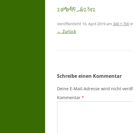
20190415_162302
Veröffentlicht
16. April 2019
am
340 × 700
i
← Zurück
Schreibe einen Kommentar
Deine E-Mail-Adresse wird nicht veröff
Kommentar
*