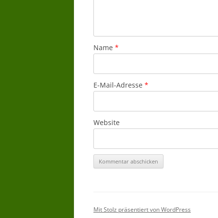
Name
*
E-Mail-Adresse
*
Website
Mit Stolz präsentiert von WordPress