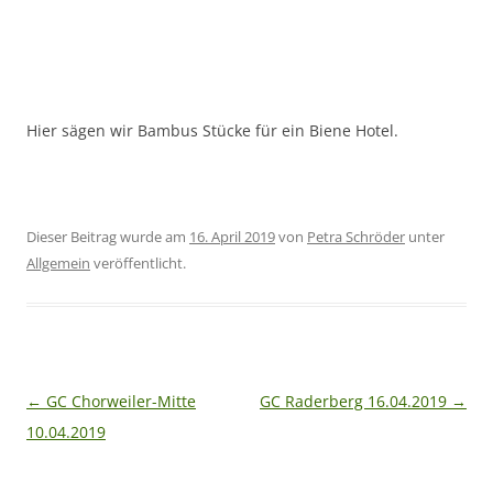
Hier sägen wir Bambus Stücke für ein Biene Hotel.
Dieser Beitrag wurde am
16. April 2019
von
Petra Schröder
unter
Allgemein
veröffentlicht.
Beitragsnavigation
←
GC Chorweiler-Mitte
GC Raderberg 16.04.2019
→
10.04.2019