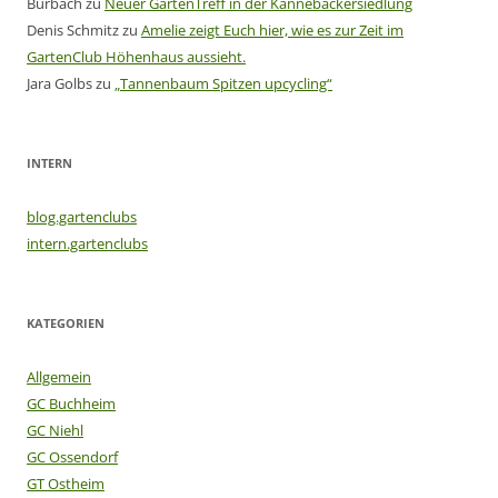
Burbach
zu
Neuer GartenTreff in der Kannebäckersiedlung
Denis Schmitz
zu
Amelie zeigt Euch hier, wie es zur Zeit im
GartenClub Höhenhaus aussieht.
Jara Golbs
zu
„Tannenbaum Spitzen upcycling“
INTERN
blog.gartenclubs
intern.gartenclubs
KATEGORIEN
Allgemein
GC Buchheim
GC Niehl
GC Ossendorf
GT Ostheim