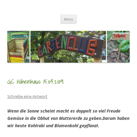
Zum
Inhalt
GartenClubs Köln
springen
Urban Gardening for Kids
Menü
GC Höhenhaus 15.04.2019
Schreibe eine Antwort
Wenn die Sonne scheint macht es doppelt so viel Freude
Gemüse in die Obhut von Muttererde zu geben.Darum haben
wir heute Kohlrabi und Blumenkohl gepflanzt.