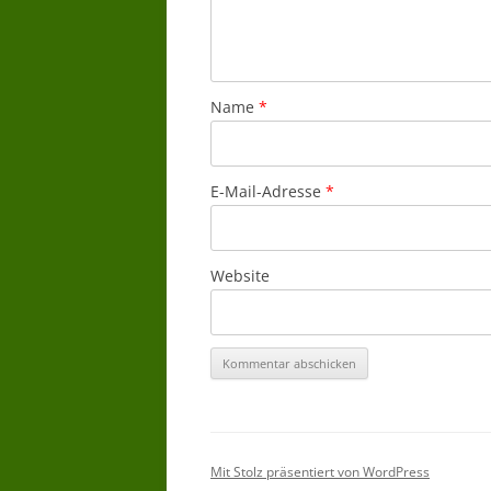
Name
*
E-Mail-Adresse
*
Website
Mit Stolz präsentiert von WordPress