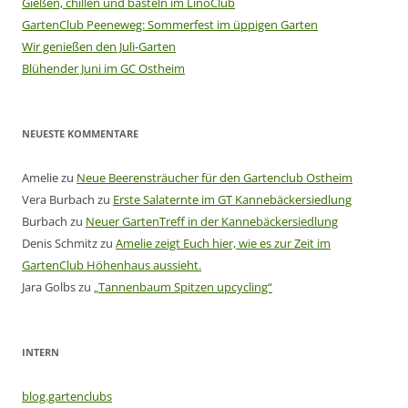
Gießen, chillen und basteln im LinoClub
GartenClub Peeneweg: Sommerfest im üppigen Garten
Wir genießen den Juli-Garten
Blühender Juni im GC Ostheim
NEUESTE KOMMENTARE
Amelie
zu
Neue Beerensträucher für den Gartenclub Ostheim
Vera Burbach
zu
Erste Salaternte im GT Kannebäckersiedlung
Burbach
zu
Neuer GartenTreff in der Kannebäckersiedlung
Denis Schmitz
zu
Amelie zeigt Euch hier, wie es zur Zeit im
GartenClub Höhenhaus aussieht.
Jara Golbs
zu
„Tannenbaum Spitzen upcycling“
INTERN
blog.gartenclubs