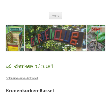
Zum
Inhalt
GartenClubs Köln
springen
Urban Gardening for Kids
Menü
GC Höhenhaus 25.02.2019
Schreibe eine Antwort
Kronenkorken-Rassel