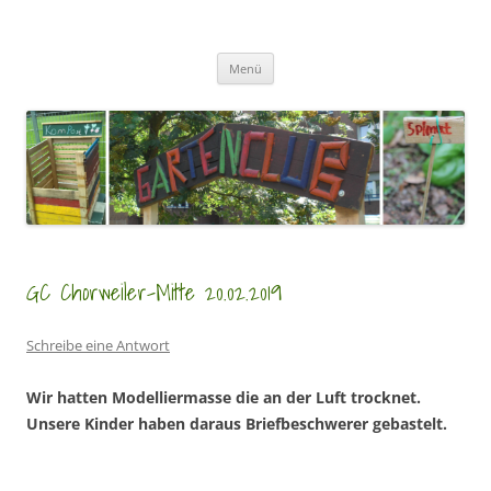
Zum
Inhalt
GartenClubs Köln
springen
Urban Gardening for Kids
Menü
GC Chorweiler-Mitte 20.02.2019
Schreibe eine Antwort
Wir hatten Modelliermasse die an der Luft trocknet.
Unsere Kinder haben daraus Briefbeschwerer gebastelt.