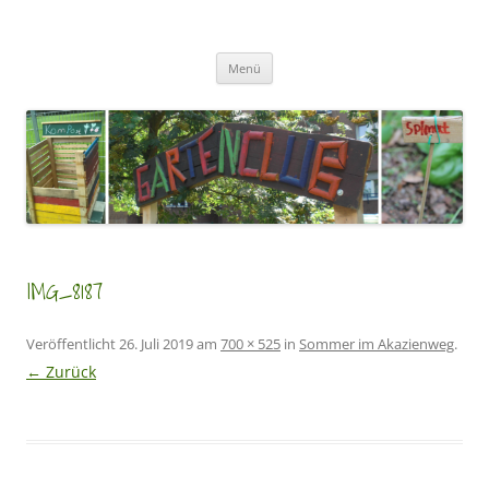
Zum
Inhalt
GartenClubs Köln
springen
Urban Gardening for Kids
Menü
IMG_8187
Veröffentlicht
26. Juli 2019
am
700 × 525
in
Sommer im Akazienweg
.
← Zurück