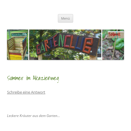
Zum
Inhalt
GartenClubs Köln
springen
Urban Gardening for Kids
Menü
Sommer im Akazienweg
Schreibe eine Antwort
Leckere Kräuter aus dem Garten…