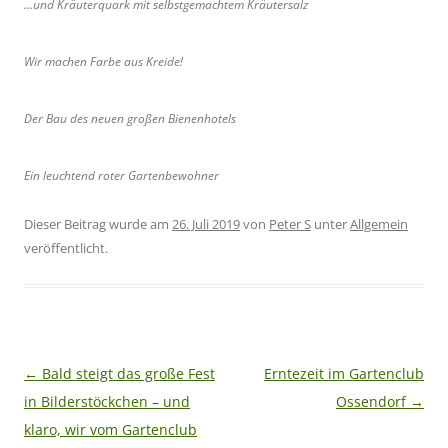
…und Kräuterquark mit selbstgemachtem Kräutersalz
Wir machen Farbe aus Kreide!
Der Bau des neuen großen Bienenhotels
Ein leuchtend roter Gartenbewohner
Dieser Beitrag wurde am
26. Juli 2019
von
Peter S
unter
Allgemein
veröffentlicht.
Beitragsnavigation
←
Bald steigt das große Fest
Erntezeit im Gartenclub
in Bilderstöckchen – und
Ossendorf
→
klaro, wir vom Gartenclub