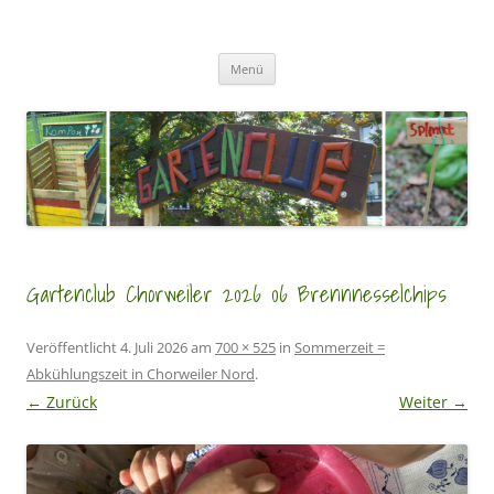
Zum
Inhalt
GartenClubs Köln
springen
Urban Gardening for Kids
Menü
Gartenclub Chorweiler 2026 06 Brennnesselchips
Veröffentlicht
4. Juli 2026
am
700 × 525
in
Sommerzeit =
Abkühlungszeit in Chorweiler Nord
.
← Zurück
Weiter →