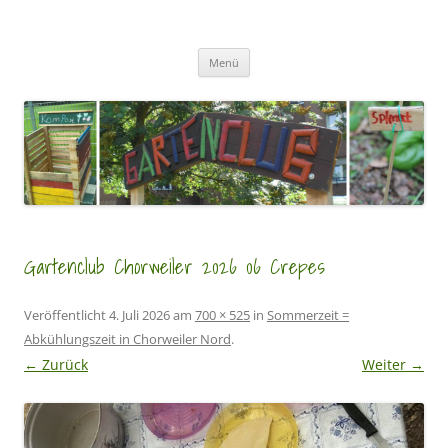
Zum
Inhalt
GartenClubs Köln
springen
Urban Gardening for Kids
Menü
Gartenclub Chorweiler 2026 06 Crepes
Veröffentlicht
4. Juli 2026
am
700 × 525
in
Sommerzeit =
Abkühlungszeit in Chorweiler Nord
.
← Zurück
Weiter →