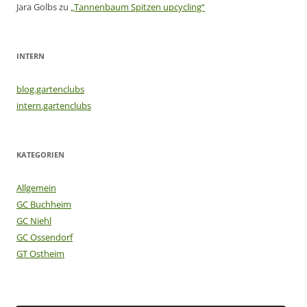
Jara Golbs
zu
„Tannenbaum Spitzen upcycling“
INTERN
blog.gartenclubs
intern.gartenclubs
KATEGORIEN
Allgemein
GC Buchheim
GC Niehl
GC Ossendorf
GT Ostheim