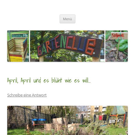
Zum
Inhalt
GartenClubs Köln
springen
Urban Gardening for Kids
Menü
April, April und es blüht wie es will…
Schreibe eine Antwort