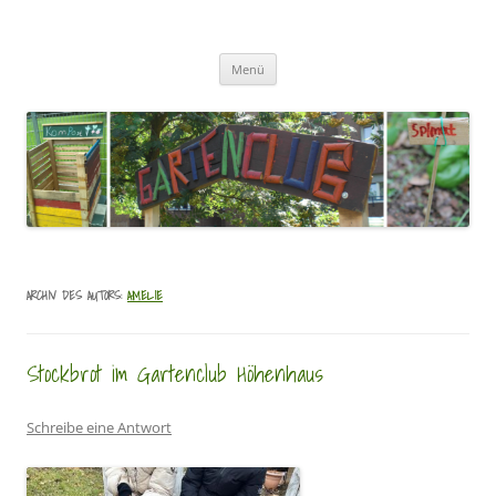
Zum
Inhalt
GartenClubs Köln
springen
Urban Gardening for Kids
Menü
ARCHIV DES AUTORS:
AMELIE
Stockbrot im Gartenclub Höhenhaus
Schreibe eine Antwort