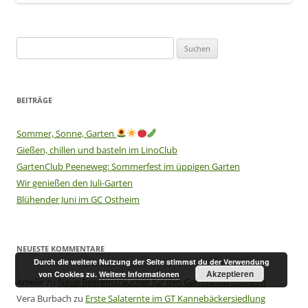
Suchen
nach:
BEITRÄGE
Sommer, Sonne, Garten
Gießen, chillen und basteln im LinoClub
GartenClub Peeneweg: Sommerfest im üppigen Garten
Wir genießen den Juli-Garten
Blühender Juni im GC Ostheim
NEUESTE KOMMENTARE
Durch die weitere Nutzung der Seite stimmst du der Verwendung
Akzeptieren
von Cookies zu.
Weitere Informationen
Amelie
zu
Neue Beerensträucher für den Gartenclub Ostheim
Vera Burbach
zu
Erste Salaternte im GT Kannebäckersiedlung