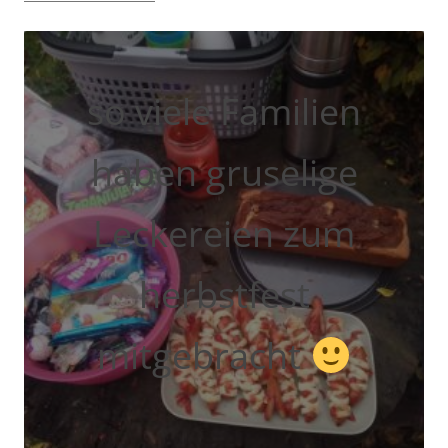
so viele Familien
haben gruselige
Leckereien zum
herbstfest
mitgebracht