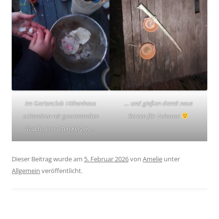
Im Gartenclub Höhenhaus
… und gießen damit neue
schmelzen wir gesammelten
Kerzen für Zuhause
Wachs von alten Kerzen …
Dieser Beitrag wurde am
5. Februar 2026
von
Amelie
unter
Allgemein
veröffentlicht.