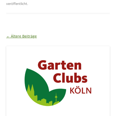
veröffentlicht.
Beitragsnavigation
←
Ältere Beiträge