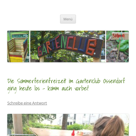
Zum
Inhalt
GartenClubs Köln
springen
Urban Gardening for Kids
Menü
Die Sommerferienfreizeit im Gartenclub Ossendorf
ging heute los – komm auch vorbei!
Schreibe eine Antwort