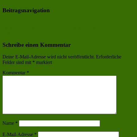
Beitragsnavigation
←
Ein besonderer Tag für den Garten Club Bilderstöckchen
18.08.2025
Neues GartenTreff Projekt in Chorweiler Nord
entsteht!!
→
Schreibe einen Kommentar
Deine E-Mail-Adresse wird nicht veröffentlicht.
Erforderliche
Felder sind mit
*
markiert
Kommentar
*
Name
*
E-Mail-Adresse
*