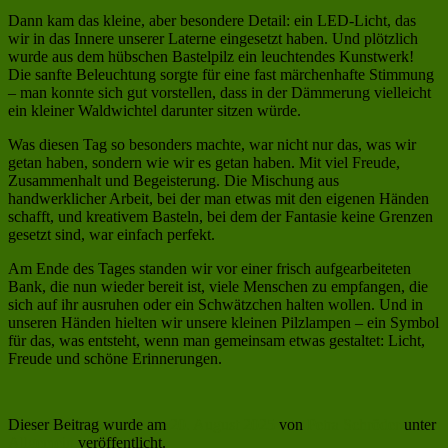
Dann kam das kleine, aber besondere Detail: ein LED-Licht, das
wir in das Innere unserer Laterne eingesetzt haben. Und plötzlich
wurde aus dem hübschen Bastelpilz ein leuchtendes Kunstwerk!
Die sanfte Beleuchtung sorgte für eine fast märchenhafte Stimmung
– man konnte sich gut vorstellen, dass in der Dämmerung vielleicht
ein kleiner Waldwichtel darunter sitzen würde.
Was diesen Tag so besonders machte, war nicht nur das, was wir
getan haben, sondern wie wir es getan haben. Mit viel Freude,
Zusammenhalt und Begeisterung. Die Mischung aus
handwerklicher Arbeit, bei der man etwas mit den eigenen Händen
schafft, und kreativem Basteln, bei dem der Fantasie keine Grenzen
gesetzt sind, war einfach perfekt.
Am Ende des Tages standen wir vor einer frisch aufgearbeiteten
Bank, die nun wieder bereit ist, viele Menschen zu empfangen, die
sich auf ihr ausruhen oder ein Schwätzchen halten wollen. Und in
unseren Händen hielten wir unsere kleinen Pilzlampen – ein Symbol
für das, was entsteht, wenn man gemeinsam etwas gestaltet: Licht,
Freude und schöne Erinnerungen.
Dieser Beitrag wurde am
20. August 2025
von
Petra Schröder
unter
Allgemein
veröffentlicht.