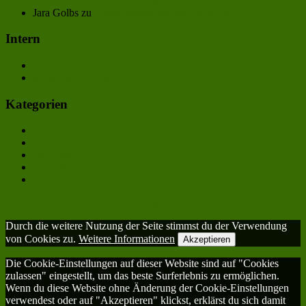
GartenClub Höhenhaus aussieht.
Jara Golbs
zu
„Tannenbaum Spitzen upcycling“
Intern
blog.gartenclubs
intern.gartenclubs
Kategorien
Allgemein
GC Buchheim
GC Niehl
GC Ossendorf
GT Ostheim
Mit Stolz präsentiert von WordPress
Durch die weitere Nutzung der Seite stimmst du der Verwendung
von Cookies zu.
Weitere Informationen
Akzeptieren
Die Cookie-Einstellungen auf dieser Website sind auf "Cookies
zulassen" eingestellt, um das beste Surferlebnis zu ermöglichen.
Wenn du diese Website ohne Änderung der Cookie-Einstellungen
verwendest oder auf "Akzeptieren" klickst, erklärst du sich damit