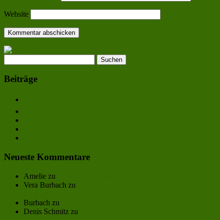
Website
Suchen
nach:
Beiträge
Sommer, Sonne, Garten 🌻☀️🍅🥒
Gießen, chillen und basteln im LinoClub
GartenClub Peeneweg: Sommerfest im üppigen Garten
Wir genießen den Juli-Garten
Blühender Juni im GC Ostheim
Neueste Kommentare
Amelie
zu
Neue Beerensträucher für den Gartenclub Ostheim
Vera Burbach
zu
Erste Salaternte im GT
Kannebäckersiedlung
Burbach
zu
Neuer GartenTreff in der Kannebäckersiedlung
Denis Schmitz
zu
Amelie zeigt Euch hier, wie es zur Zeit im