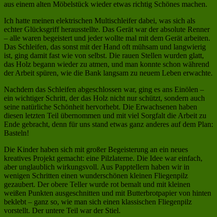
aus einem alten Möbelstück wieder etwas richtig Schönes machen.
Ich hatte meinen elektrischen Multischleifer dabei, was sich als
echter Glücksgriff herausstellte. Das Gerät war der absolute Renner
– alle waren begeistert und jeder wollte mal mit dem Gerät arbeiten.
Das Schleifen, das sonst mit der Hand oft mühsam und langwierig
ist, ging damit fast wie von selbst. Die rauen Stellen wurden glatt,
das Holz begann wieder zu atmen, und man konnte schon während
der Arbeit spüren, wie die Bank langsam zu neuem Leben erwachte.
Nachdem das Schleifen abgeschlossen war, ging es ans Einölen –
ein wichtiger Schritt, der das Holz nicht nur schützt, sondern auch
seine natürliche Schönheit hervorhebt. Die Erwachsenen haben
diesen letzten Teil übernommen und mit viel Sorgfalt die Arbeit zu
Ende gebracht, denn für uns stand etwas ganz anderes auf dem Plan:
Basteln!
Die Kinder haben sich mit großer Begeisterung an ein neues
kreatives Projekt gemacht: eine Pilzlaterne. Die Idee war einfach,
aber unglaublich wirkungsvoll. Aus Papptellern haben wir in
wenigen Schritten einen wunderschönen kleinen Fliegenpilz
gezaubert. Der obere Teller wurde rot bemalt und mit kleinen
weißen Punkten ausgeschnitten und mit Butterbrotpapier von hinten
beklebt – ganz so, wie man sich einen klassischen Fliegenpilz
vorstellt. Der untere Teil war der Stiel.