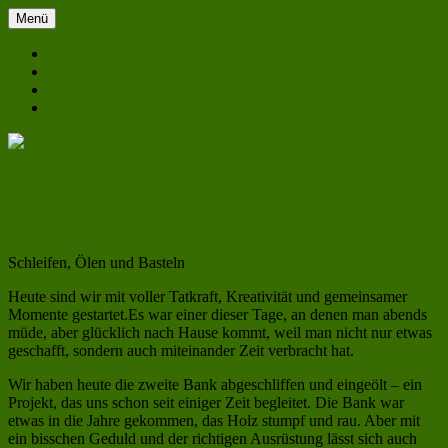
Zum
Menü
GartenClubs Köln
Inhalt
Urban Gardening for Kids
springen
Home
GartenClubs Köln
Datenschutzerklärung
Impressum
Ein Tag im Garten Club Chorweiler Mitte 20.08.2025
Schreibe eine Antwort
Schleifen, Ölen und Basteln
Heute sind wir mit voller Tatkraft, Kreativität und gemeinsamer
Momente gestartet.Es war einer dieser Tage, an denen man abends
müde, aber glücklich nach Hause kommt, weil man nicht nur etwas
geschafft, sondern auch miteinander Zeit verbracht hat.
Wir haben heute die zweite Bank abgeschliffen und eingeölt – ein
Projekt, das uns schon seit einiger Zeit begleitet. Die Bank war
etwas in die Jahre gekommen, das Holz stumpf und rau. Aber mit
ein bisschen Geduld und der richtigen Ausrüstung lässt sich auch