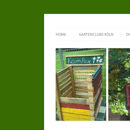
Zum
Inhalt
springen
GartenClubs Köln
Urban Gardening for Kids
HOME
GARTENCLUBS KÖLN
D