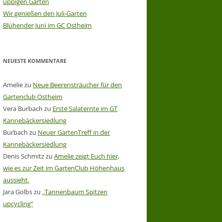
üppigen Garten
Wir genießen den Juli-Garten
Blühender Juni im GC Ostheim
NEUESTE KOMMENTARE
Amelie
zu
Neue Beerensträucher für den
Gartenclub Ostheim
Vera Burbach
zu
Erste Salaternte im GT
Kannebäckersiedlung
Burbach
zu
Neuer GartenTreff in der
Kannebäckersiedlung
Denis Schmitz
zu
Amelie zeigt Euch hier,
wie es zur Zeit im GartenClub Höhenhaus
aussieht.
Jara Golbs
zu
„Tannenbaum Spitzen
upcycling“