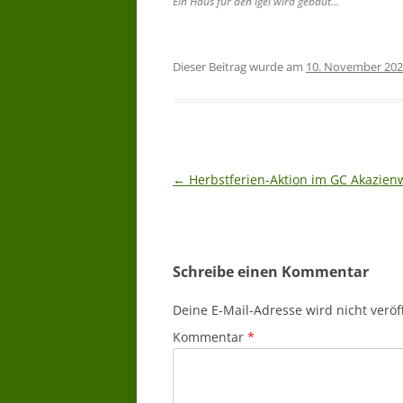
Ein Haus für den Igel wird gebaut…
Dieser Beitrag wurde am
10. November 20
Beitragsnavigation
←
Herbstferien-Aktion im GC Akazien
Schreibe einen Kommentar
Deine E-Mail-Adresse wird nicht veröff
Kommentar
*